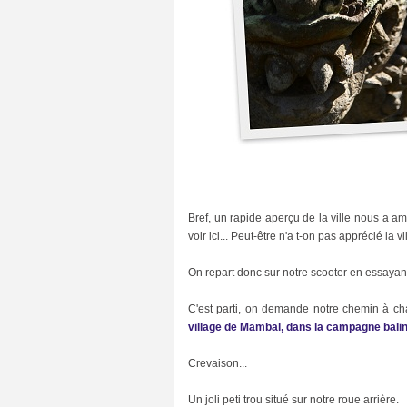
C
i
n
e
m
a
(
2
7
)
C
u
i
s
i
Bref, un rapide aperçu de la ville nous a a
n
voir ici... Peut-être n'a t-on pas apprécié la 
e
(
6
On repart donc sur notre scooter en essayant 
6
)
C'est parti, on demande notre chemin à ch
C
village de Mambal, dans la campagne balina
u
l
Crevaison...
t
u
r
Un joli peti trou situé sur notre roue arrière.