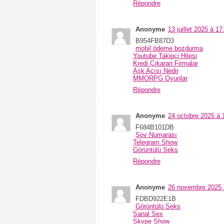
r
Répondre
e
(
4
Anonyme
13 juillet 2025 à 17
)
B954FB87D3
m
mobil ödeme bozdurma
u
Youtube Takipçi Hilesi
s
Kredi Çıkaran Firmalar
i
Aşk Acısı Nedir
q
MMORPG Oyunlar
u
Répondre
e
(
5
)
Anonyme
24 octobre 2025 à 
F684B101DB
P
Şov Numarası
a
Telegram Show
r
Görüntülü Seks
i
Répondre
s
(
3
0
Anonyme
26 novembre 2025 
)
FDBD922E1B
Görüntülü Seks
S
Sanal Sex
a
Skype Show
l