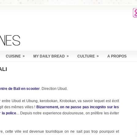
»
»
»
CUISINE
MY DAILY BREAD
CULTURE
A PROPOS
ALI
ntre de Bali en scooter
. Direction Ubud.
er entre Ubud et Ubung, kerobokan, Krobokan, va savoir lequel est écrit
agit des mêmes villes !
Bizarrement, on ne passe pas incognito sur les
 la police
... Depuis notre experience douloureuse, on préfère les éviter
e, cette ville est devenue touristique on ne sait pas trop pourquoi et