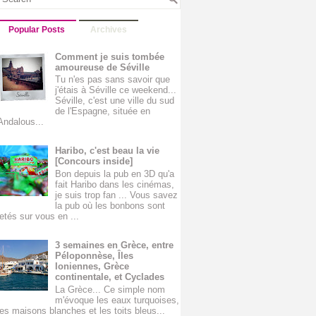
Popular Posts
Archives
Comment je suis tombée
amoureuse de Séville
Tu n'es pas sans savoir que
j'étais à Séville ce weekend...
Séville, c'est une ville du sud
de l'Espagne, située en
Andalous...
Haribo, c'est beau la vie
[Concours inside]
Bon depuis la pub en 3D qu'a
fait Haribo dans les cinémas,
je suis trop fan ... Vous savez
la pub où les bonbons sont
jetés sur vous en ...
3 semaines en Grèce, entre
Péloponnèse, Îles
Ioniennes, Grèce
continentale, et Cyclades
La Grèce... Ce simple nom
m'évoque les eaux turquoises,
les maisons blanches et les toits bleus...