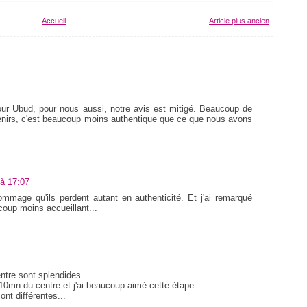
Accueil
Article plus ancien
.Pour Ubud, pour nous aussi, notre avis est mitigé. Beaucoup de
enirs, c'est beaucoup moins authentique que ce que nous avons
 à 17:07
mmage qu'ils perdent autant en authenticité. Et j'ai remarqué
coup moins accueillant...
ntre sont splendides.
0mn du centre et j'ai beaucoup aimé cette étape.
nt différentes...