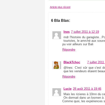
d
(
Article plus récent
2
3
)
6 Bla Blas:
I
l
l
Ines
7 juillet 2011 à 12:19
u
mdr l'histoire du garagiste..
s
touristes, le amrché aux souv
t
pu voir ailleurs sur Bali
r
a
Répondre
t
i
o
BlackTchoc
7 juillet 2011
n
s
@Ines: C'est sûr que c'est do
(
que les vendeurs étaient beau
1
Répondre
0
)
l
Lucie
28 août 2011 à 19:46
e
Mais les rizieres à 10mn du ce
c
On dormait dans un losmen à 1
t
Comme quoi, les expériences so
u