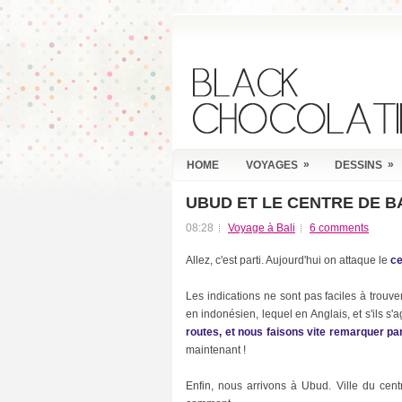
»
»
HOME
VOYAGES
DESSINS
UBUD ET LE CENTRE DE B
R
E
08:28
Voyage à Bali
6 comments
C
E
Allez, c'est parti. Aujourd'hui on attaque le
ce
N
T
P
Les indications ne sont pas faciles à trouv
O
en indonésien, lequel en Anglais, et s'ils s'
S
routes, et nous faisons vite remarquer par
T
maintenant !
S
Enfin, nous arrivons à Ubud. Ville du centr