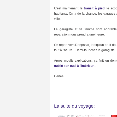
e
(
6
C'est maintenant le
transit à pied
, le sco
7
habitants. On a de la chance, les garages 
)
ville.
D
e
Le garagiste et sa femme sont adorable
s
réparation nous prendra une heure.
s
i
n
On repart vers Denpasar, lorsqu'un bruit dou
s
tout à l'heure... Demi-tour chez le garagiste.
(
9
3
Après moults explications, ça finit en dé
)
oublié son outil à l'intérieur
...
E
c
Certes.
o
l
o
g
i
e
(
La suite du voyage:
1
3
)