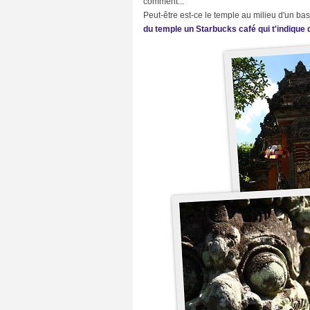
comment...
Peut-être est-ce le temple au milieu d'un ba
du temple un Starbucks café qui t'indique d
C
A
T
E
G
O
R
I
E
S
B
u
z
z
(
3
8
)