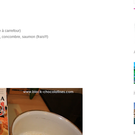
 à carrefour)
t, concombre, saumon (frais!!!)