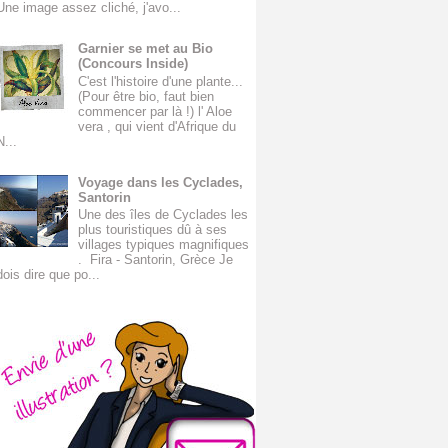
Une image assez cliché, j'avo...
Garnier se met au Bio
(Concours Inside)
C'est l'histoire d'une plante...
(Pour être bio, faut bien
commencer par là !) l' Aloe
vera , qui vient d'Afrique du
N...
Voyage dans les Cyclades,
Santorin
Une des îles de Cyclades les
plus touristiques dû à ses
villages typiques magnifiques
. Fira - Santorin, Grèce Je
dois dire que po...