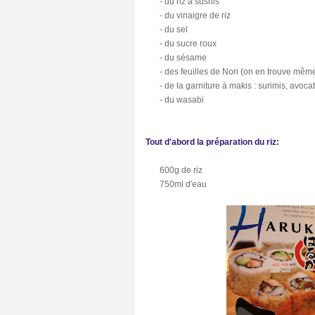
- du riz à sushis
- du vinaigre de riz
- du sel
- du sucre roux
- du sésame
- des feuilles de Nori (on en trouve même
- de la garniture à makis : surimis, avoca
C
- du wasabi
A
T
E
Tout d'abord la préparation du riz:
G
O
R
600g de riz
I
750ml d'eau
E
S
B
u
z
z
(
3
8
)