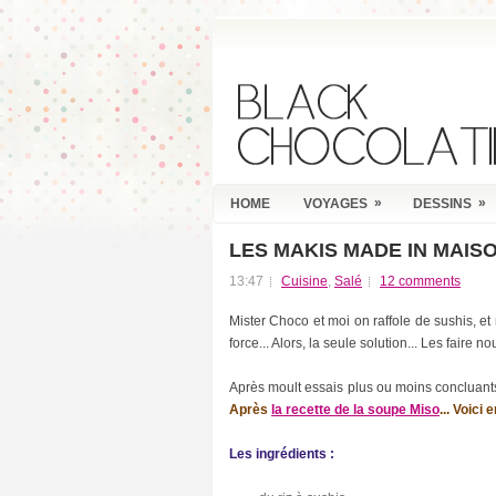
»
»
HOME
VOYAGES
DESSINS
LES MAKIS MADE IN MAIS
R
E
13:47
Cuisine
,
Salé
12 comments
C
E
Mister Choco et moi on raffole de sushis, et
N
force... Alors, la seule solution... Les faire 
T
P
O
Après moult essais plus ou moins concluants, 
S
Après
la recette de la soupe Miso
... Voici
T
S
Les ingrédients :