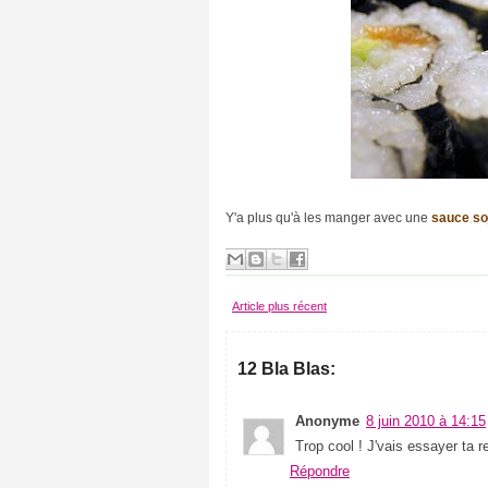
é
(
2
5
)
s
o
r
t
i
e
s
Y'a plus qu'à les manger avec une
sauce so
-
c
u
l
t
Article plus récent
u
r
e
l
12 Bla Blas:
l
e
s
Anonyme
8 juin 2010 à 14:15
(
1
Trop cool ! J'vais essayer ta r
7
Répondre
)