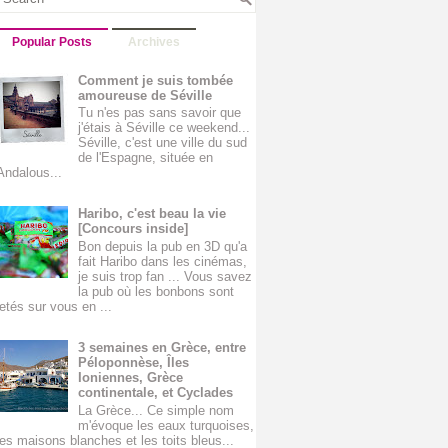
Popular Posts
Archives
Comment je suis tombée
amoureuse de Séville
Tu n'es pas sans savoir que
j'étais à Séville ce weekend...
Séville, c'est une ville du sud
de l'Espagne, située en
Andalous...
Haribo, c'est beau la vie
[Concours inside]
Bon depuis la pub en 3D qu'a
fait Haribo dans les cinémas,
je suis trop fan ... Vous savez
la pub où les bonbons sont
jetés sur vous en ...
3 semaines en Grèce, entre
Péloponnèse, Îles
Ioniennes, Grèce
continentale, et Cyclades
La Grèce... Ce simple nom
m'évoque les eaux turquoises,
les maisons blanches et les toits bleus...