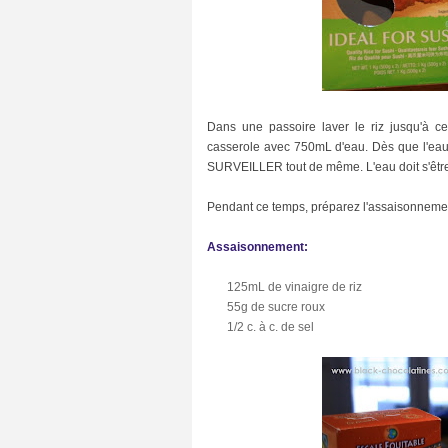
C
i
n
e
m
a
(
2
Dans une passoire laver le riz jusqu'à c
7
)
casserole avec 750mL d'eau. Dès que l'eau 
SURVEILLER tout de même. L'eau doit s'êtr
C
u
i
Pendant ce temps, préparez l'assaisonnemen
s
i
Assaisonnement:
n
e
(
125mL de vinaigre de riz
6
55g de sucre roux
6
)
1/2 c. à c. de sel
C
u
l
t
u
r