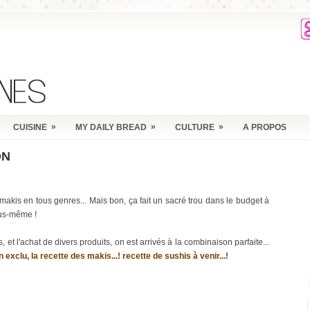
»
»
»
CUISINE
MY DAILY BREAD
CULTURE
A PROPOS
ON
 makis en tous genres... Mais bon, ça fait un sacré trou dans le budget à
nous-même !
et l'achat de divers produits, on est arrivés à la combinaison parfaite...
 en exclu, la recette des makis...! recette de sushis à venir...!