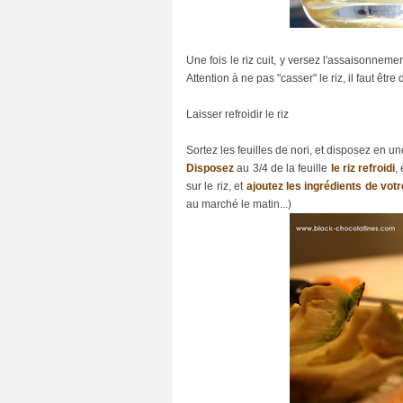
G
e
e
Une fois le riz cuit, y versez l'assaisonnement
k
A
Attention à ne pas "casser" le riz, il faut être dé
t
t
Laisser refroidir le riz
i
t
u
Sortez les feuilles de nori, et disposez en u
d
Disposez
au 3/4 de la feuille
le riz refroidi
,
e
(
sur le riz, et
ajoutez les ingrédients de vot
3
au marché le matin...)
4
)
I
d
é
e
s
W
e
e
k
-
e
n