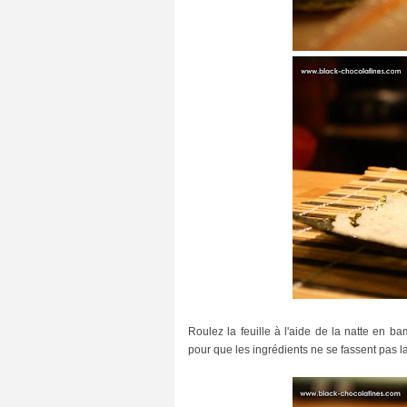
d
(
2
3
)
I
l
l
u
s
t
r
a
t
i
o
n
s
(
1
0
)
Roulez la feuille à l'aide de la natte en b
l
pour que les ingrédients ne se fassent pas la 
e
c
t
u