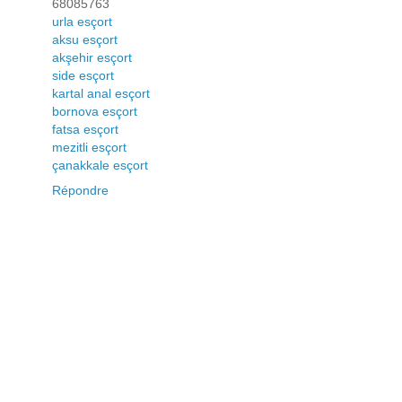
68085763
urla esçort
aksu esçort
akşehir esçort
side esçort
kartal anal esçort
bornova esçort
fatsa esçort
mezitli esçort
çanakkale esçort
Répondre