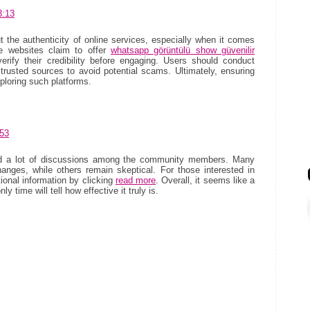
3:13
 the authenticity of online services, especially when it comes
e websites claim to offer
whatsapp görüntülü show güvenilir
 verify their credibility before engaging. Users should conduct
trusted sources to avoid potential scams. Ultimately, ensuring
xploring such platforms.
:53
ed a lot of discussions among the community members. Many
changes, while others remain skeptical. For those interested in
tional information by clicking
read more
. Overall, it seems like a
 time will tell how effective it truly is.