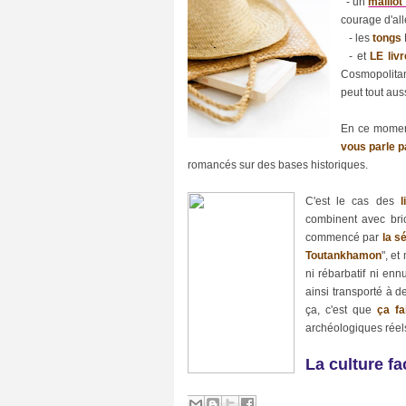
- un
maillot
courage d'all
- les
tongs
- et
LE livr
Cosmopolitan
peut tout aus
C
En ce moment,
A
vous parle 
T
romancés sur des bases historiques.
E
G
O
C'est le cas des
li
R
combinent avec br
I
commencé par
la s
E
Toutankhamon
", et
S
ni rébarbatif ni en
B
ainsi transporté à d
u
ça, c'est que
ça fai
z
archéologiques réels
z
(
3
La culture fa
8
)