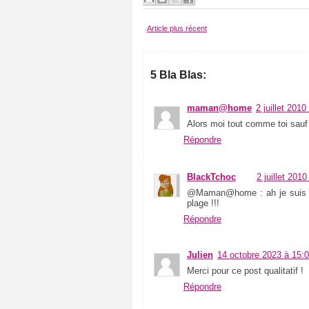
C
i
n
Article plus récent
e
m
a
(
5 Bla Blas:
2
7
)
maman@home
2 juillet 2010
C
Alors moi tout comme toi sauf le
u
Répondre
i
s
i
n
BlackTchoc
2 juillet 201
e
@Maman@home : ah je suis d'a
(
plage !!!
6
6
Répondre
)
C
Julien
14 octobre 2023 à 15:
u
l
Merci pour ce post qualitatif !
t
Répondre
u
r