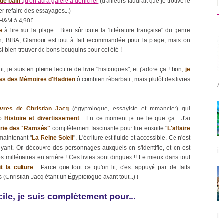
 de bain
qu'on aura galéré à dénicher
(d'ailleurs faudrait que je trouve le
er refaire des essayages...)
H&M à 4,90€....
e
à lire sur la plage... Bien sûr toute la "littérature française" du genre
, BIBA, Glamour est tout à fait recommandée pour la plage, mais on
si bien trouver de bons bouquins pour cet été !
 je suis en pleine lecture de livre "historiques", et j'adore ça ! bon,
je
pas des Mémoires d'Hadrien
ô combien rébarbatif, mais plutôt des livres
vres de Christian Jacq
(égyptologue, essayiste et romancier) qui
io
Histoire et divertissement
... En ce moment je ne lie que ça... J'ai
érie des "Ramsès"
complètement fascinante pour lire ensuite "
L'affaire
 maintenant "
La Reine Soleil
". L'écriture est fluide et accessible. Ce n'est
nuyant. On découvre des personnages auxquels on s'identifie, et on est
es millénaires en arrière ! Ces livres sont dingues !! Le mieux dans tout
t la culture
... Parce que tout ce qu'on lit, c'est appuyé par de faits
 (Christian Jacq étant un Égyptologue avant tout...) !
cile, je suis complètement pour...