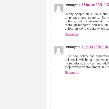
e
(
Anonyme
13 février 2026 à 2
6
7
Many people are curious about
)
to privacy and security. Som
options, but it's essential to
D
thorough research and rely on 
e
safety online is crucial when e
s
s
Répondre
i
n
s
Anonyme
11 mars 2026 à 10
(
9
3
The new policy has generat
)
believe it will bring positive 
more details, you can find addi
E
step toward improvement, but only
c
Répondre
o
l
o
g
i
e
(
1
3
)