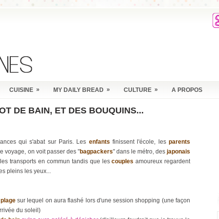
»
»
»
CUISINE
MY DAILY BREAD
CULTURE
A PROPOS
OT DE BAIN, ET DES BOUQUINS...
cances qui s'abat sur Paris. Les
enfants
finissent l'école, les
parents
e voyage, on voit passer des "
bagpackers
" dans le métro, des
japonais
les transports en commun tandis que les
couples
amoureux regardent
es pleins les yeux...
 plage
sur lequel on aura flashé lors d'une session shopping (une façon
arrivée du soleil)