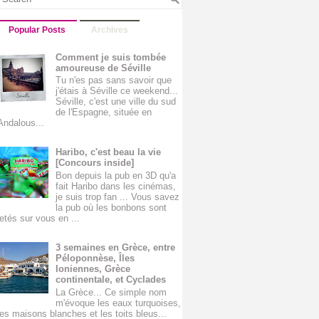
Popular Posts
Archives
Comment je suis tombée
amoureuse de Séville
Tu n'es pas sans savoir que
j'étais à Séville ce weekend...
Séville, c'est une ville du sud
de l'Espagne, située en
Andalous...
Haribo, c'est beau la vie
[Concours inside]
Bon depuis la pub en 3D qu'a
fait Haribo dans les cinémas,
je suis trop fan ... Vous savez
la pub où les bonbons sont
jetés sur vous en ...
3 semaines en Grèce, entre
Péloponnèse, Îles
Ioniennes, Grèce
continentale, et Cyclades
La Grèce... Ce simple nom
m'évoque les eaux turquoises,
les maisons blanches et les toits bleus...