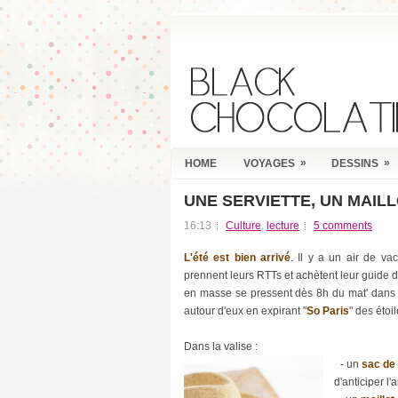
»
»
HOME
VOYAGES
DESSINS
UNE SERVIETTE, UN MAILL
R
E
16:13
Culture
,
lecture
5 comments
C
E
L'été est bien arrivé
. Il y a un air de va
N
prennent leurs RTTs et achètent leur guide d
T
P
en masse se pressent dès 8h du mat' dans 
O
autour d'eux en expirant "
So Paris
" des étoil
S
T
Dans la valise :
S
- un
sac de
d'anticiper l'