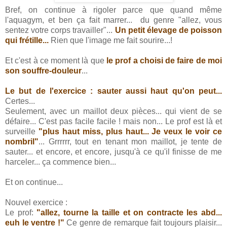
Bref, on continue à rigoler parce que quand même
l'aquagym, et ben ça fait marrer... du genre "allez, vous
sentez votre corps travailler"...
Un petit élevage de poisson
qui frétille...
Rien que l'image me fait sourire...!
Et c'est à ce moment là que
le prof a choisi de faire de moi
son souffre-douleur
...
Le but de l'exercice : sauter aussi haut qu'on peut...
Certes...
Seulement, avec un maillot deux pièces... qui vient de se
défaire... C'est pas facile facile ! mais non... Le prof est là et
surveille
"plus haut miss, plus haut... Je veux le voir ce
nombril"
... Grrrrrr, tout en tenant mon maillot, je tente de
sauter... et encore, et encore, jusqu'à ce qu'il finisse de me
harceler... ça commence bien...
Et on continue...
Nouvel exercice :
Le prof:
"allez, tourne la taille et on contracte les abd...
euh le ventre !"
Ce genre de remarque fait toujours plaisir...