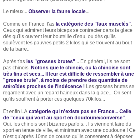
Le mieux...
Observer la faune locale
...
Comme en France, t'as
la catégorie des "faux musclés"
.
Ceux qui admirent leurs biceps se contracter dans la glace
dès qu'ils ouvrent leur bouteille d'eau, ou dès qu'ils
soulèvent les pauvres petits 2 kilos qui se trouvent au bout
de la barre...
Après t'as
les "grosses brutes"
... En général, ils ne sont
pas chinois.
Notons que le chinois, ou la chinoise sont
très fins et secs... Il leur est difficile de ressembler à une
"grosse brute", à moins de prendre des quantités de
stéroïdes proches de l'indécence !
Les grosses brutes se
regardent avec un regard haineux dans la glace... On sent
qu'ils souffrent à porter ces quelques 70kilos...
Et enfin LA
catégorie qui n'existe pas en France... Celle
de "ceux qui vont au sport en doudoune/converse"
...
Oui, les chinois sont bizarres parfois... Ils viennent faire du
sport en tenue de ville, et minimum avec une doudoune ! Ce
n'est qu'après 10mn de course qu'ils consentent à déposer