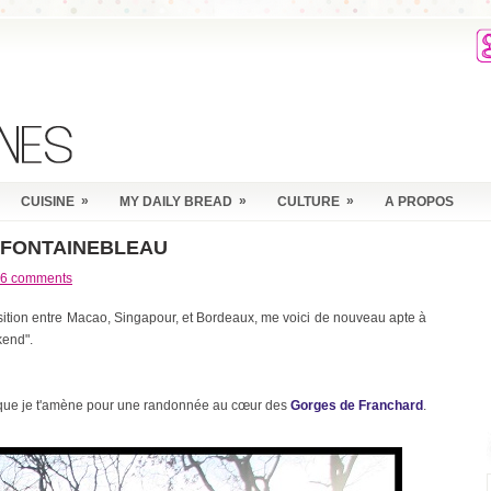
»
»
»
CUISINE
MY DAILY BREAD
CULTURE
A PROPOS
 FONTAINEBLEAU
6 comments
ansition entre Macao, Singapour, et Bordeaux, me voici de nouveau apte à
kend".
u que je t'amène pour une randonnée au cœur des
Gorges de Franchard
.