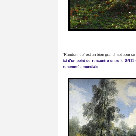
C
i
n
e
m
a
(
2
7
)
C
"Randonnée" est un bien grand mot pour ce c
u
ici d'un point de rencontre entre le GR11
i
renommée mondiale
:
s
i
n
e
(
6
6
)
C
u
l
t
u
r