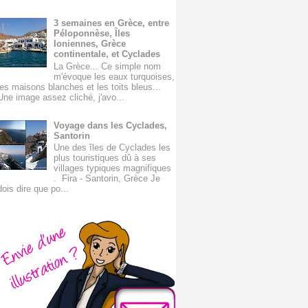
3 semaines en Grèce, entre
Péloponnèse, Îles
Ioniennes, Grèce
continentale, et Cyclades
La Grèce... Ce simple nom
m'évoque les eaux turquoises,
les maisons blanches et les toits bleus...
Une image assez cliché, j'avo...
Voyage dans les Cyclades,
Santorin
Une des îles de Cyclades les
plus touristiques dû à ses
villages typiques magnifiques
. Fira - Santorin, Grèce Je
dois dire que po...