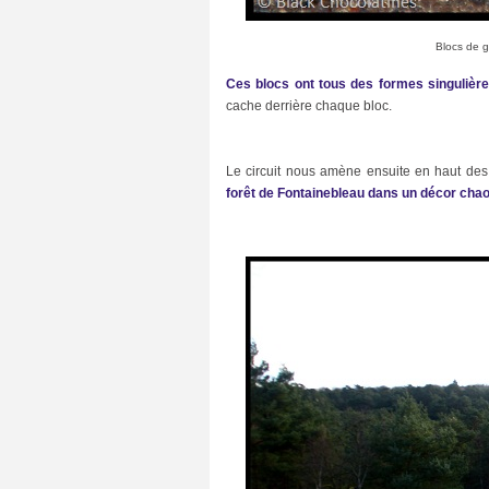
r
e
(
Blocs de g
4
)
Ces blocs ont tous des formes singulièr
m
cache derrière chaque bloc.
u
s
i
q
Le circuit nous amène ensuite en haut des
u
forêt de Fontainebleau dans un décor chao
e
(
5
)
P
a
r
i
s
(
3
0
)
S
a
l