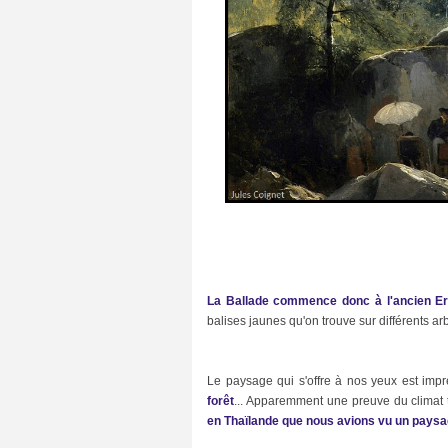
e
(
6
7
)
D
e
s
s
i
n
s
(
9
3
)
E
c
La Ballade commence donc à l'ancien E
o
l
balises jaunes qu'on trouve sur différents ar
o
g
i
e
Le paysage qui s'offre à nos yeux est imp
(
forêt
... Apparemment une preuve du climat tro
1
en Thaïlande que nous avions vu un paysag
3
)