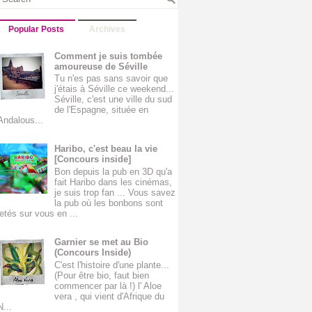
Popular Posts
Archives
Comment je suis tombée
amoureuse de Séville
Tu n'es pas sans savoir que
j'étais à Séville ce weekend...
Séville, c'est une ville du sud
de l'Espagne, située en
Andalous...
Haribo, c'est beau la vie
[Concours inside]
Bon depuis la pub en 3D qu'a
fait Haribo dans les cinémas,
je suis trop fan ... Vous savez
la pub où les bonbons sont
jetés sur vous en ...
Garnier se met au Bio
(Concours Inside)
C'est l'histoire d'une plante...
(Pour être bio, faut bien
commencer par là !) l' Aloe
vera , qui vient d'Afrique du
N...