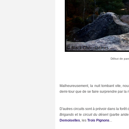
é
(
2
5
)
s
o
r
t
i
e
s
Début de parc
-
c
u
l
t
u
r
Malheureusement, la nuit tombant vite, nous
e
demi-tour que de se faire surprendre par la n
l
l
e
s
D'autres circuits sont à prévoir dans la for
(
Brigands
et le
circuit du désert
(partie arid
1
7
Demoiselles
, les
Trois Pignons
...
)