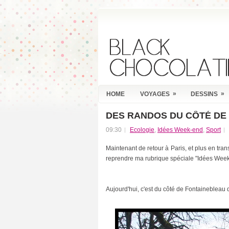
»
»
HOME
VOYAGES
DESSINS
DES RANDOS DU CÔTÉ DE
R
E
09:30
Ecologie
,
Idées Week-end
,
Sport
C
E
Maintenant de retour à Paris, et plus en tr
N
reprendre ma rubrique spéciale "Idées Wee
T
P
O
S
Aujourd'hui, c'est du côté de Fontaineblea
T
S