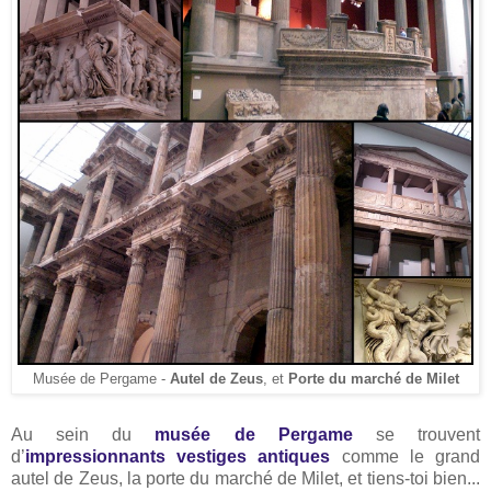
Musée de Pergame -
Autel de Zeus
, et
Porte du marché de Milet
Au sein du
musée de Pergame
se trouvent
d’
impressionnants vestiges antiques
comme le grand
autel de Zeus, la porte du marché de Milet, et tiens-toi bien...