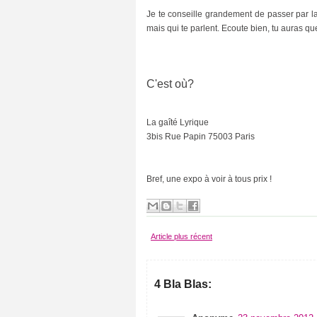
é
Je te conseille grandement de passer par 
(
mais qui te parlent. Ecoute bien, tu auras qu
2
5
)
s
C'est où?
o
r
t
i
La gaîté Lyrique
e
s
3bis Rue Papin 75003 Paris
-
c
u
l
Bref, une expo à voir à tous prix !
t
u
r
e
l
Article plus récent
l
e
s
(
4 Bla Blas:
1
7
)