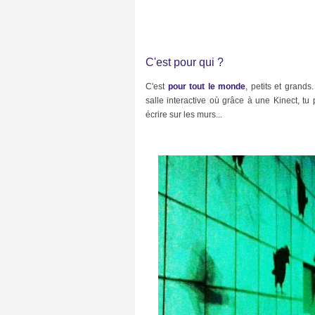
e
(
6
7
)
C'est pour qui ?
D
e
s
C'est
pour tout le monde
, petits et grands
s
salle interactive où grâce à une Kinect, t
i
écrire sur les murs...
n
s
(
9
3
)
E
c
o
l
o
g
i
e
(
1
3
)