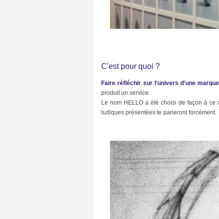
d
(
2
3
)
I
l
C'est pour quoi ?
l
u
s
Faire réfléchir sur l'univers d'une marqu
t
produit un service.
r
a
Le nom HELLO a été choisi de façon à ce qu'i
t
ludiques présentées te parleront forcément.
i
o
n
s
(
1
0
)
l
e
c
t
u