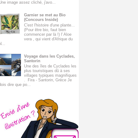
Une image assez cliché, j'avo...
Garnier se met au Bio
(Concours Inside)
C'est l'histoire d'une plante...
(Pour être bio, faut bien
commencer par là !) l' Aloe
vera , qui vient d'Afrique du
N...
Voyage dans les Cyclades,
Santorin
Une des îles de Cyclades les
plus touristiques dû à ses
villages typiques magnifiques
. Fira - Santorin, Grèce Je
dois dire que po...