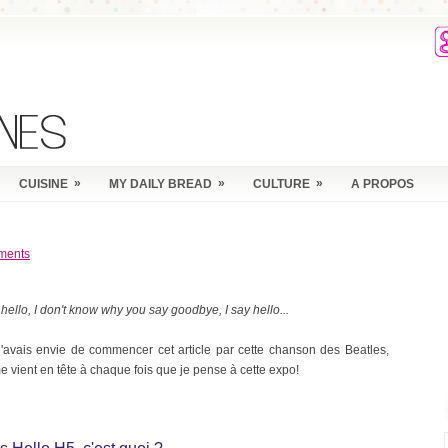
»
»
»
CUISINE
MY DAILY BREAD
CULTURE
A PROPOS
ments
 hello, I don't know why you say goodbye, I say hello...
j'avais envie de commencer cet article par cette chanson des Beatles,
e vient en tête à chaque fois que je pense à cette expo!