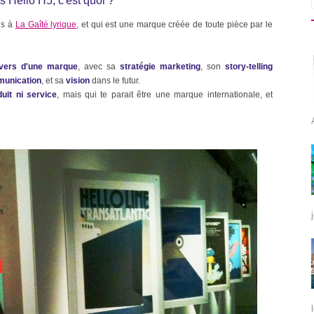
s Hello H5, c'est quoi ?
is à
La Gaîté lyrique
, et qui est une marque créée de toute pièce par le
nivers d'une marque
, avec sa
stratégie marketing
, son
story-telling
unication
, et sa
vision
dans le futur.
uit ni service
, mais qui te parait être une marque internationale, et