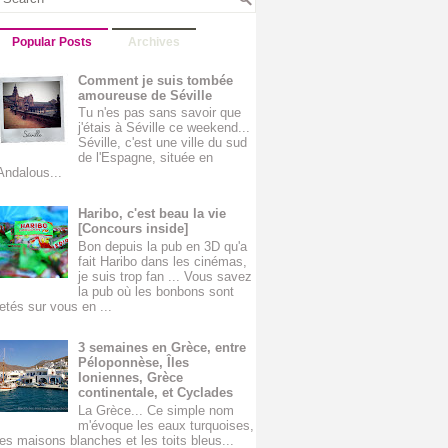
Popular Posts
Archives
Comment je suis tombée
amoureuse de Séville
Tu n'es pas sans savoir que
j'étais à Séville ce weekend...
Séville, c'est une ville du sud
de l'Espagne, située en
Andalous...
Haribo, c'est beau la vie
[Concours inside]
Bon depuis la pub en 3D qu'a
fait Haribo dans les cinémas,
je suis trop fan ... Vous savez
la pub où les bonbons sont
jetés sur vous en ...
3 semaines en Grèce, entre
Péloponnèse, Îles
Ioniennes, Grèce
continentale, et Cyclades
La Grèce... Ce simple nom
m'évoque les eaux turquoises,
les maisons blanches et les toits bleus...