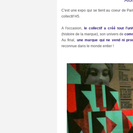
Alor
C'est une expo qui se tient au coeur de Par
collectif H5.
A l'occasion,
le collectif a créé tout l'u
(histoire de la marque), son univers de
comm
Au final,
une marque qui ne vend ni prod
C
A
reconnue dans le monde entier !
T
E
G
O
R
I
E
S
B
u
z
z
(
3
8
)