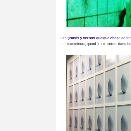
G
e
e
k
A
t
t
i
Les grands y verront quelque chose de fasc
t
Les marketeurs, quant à eux, seront dans leur
u
d
e
(
3
4
)
I
d
é
e
s
W
e
e
k
-
e
n