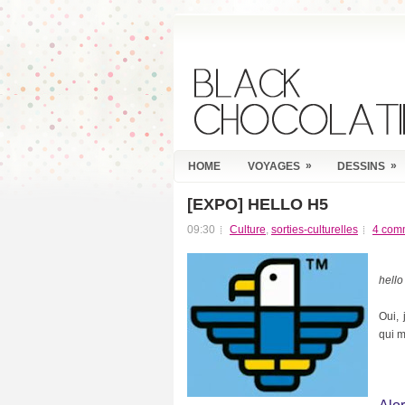
»
»
HOME
VOYAGES
DESSINS
[EXPO] HELLO H5
R
E
09:30
Culture
,
sorties-culturelles
4 com
C
E
N
hello
T
P
O
Oui, 
S
qui m
T
S