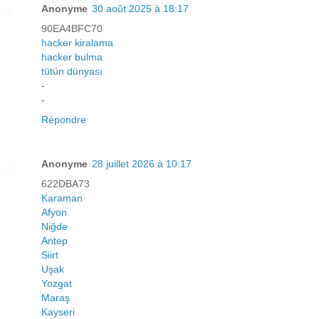
Anonyme
30 août 2025 à 18:17
90EA4BFC70
hacker kiralama
hacker bulma
tütün dünyası
-
-
Répondre
Anonyme
28 juillet 2026 à 10:17
622DBA73
Karaman
Afyon
Niğde
Antep
Siirt
Uşak
Yozgat
Maraş
Kayseri