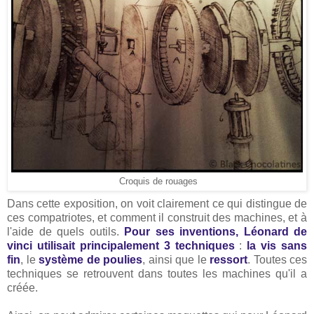
Croquis de rouages
Dans cette exposition, on voit clairement ce qui distingue de
ces compatriotes, et comment il construit des machines, et à
l'aide de quels outils.
Pour ses inventions, Léonard de
vinci utilisait principalement 3 techniques
:
la vis sans
fin
, le
système de poulies
, ainsi que le
ressort
. Toutes ces
techniques se retrouvent dans toutes les machines qu'il a
créée.